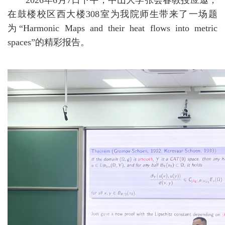
202
6
年
6
月
7
日
下午
，
中山大学张会春
教授应邀，
在鼓楼校区西大楼
308
室为我院师生带来了一场题
为
“
Harmonic Maps and their heat flows into metric
spaces
”
的精彩报告。