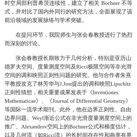
时空局部利普希茨连续性，建立了相关
Bochner
不等
式，并对比了国内外同行的研究方法，全面展现了该
前沿领域的发展脉络与学术突破。
在提问环节，我院师生与张会春教授进行了热烈
而深刻的讨论。
张会春教授长期致力于几何分析，特别是亚历山
德罗夫空间、度量测度空间及
Ricci
极限空间等非光滑
空间的调和
映照
正则性问题的研究。他与合作者朱熹
平教授攻克了林芳华与
J.Jost
提出的调和映照
Lipschitz
正则性
猜想
，相关重要成果发表于《
Inventiones
Mathematicae
》、《
Journal of Differential Geometry
》
等国际一流学术期刊。此外，他在边界正则性、自由
边界问题、
Weyl
渐近公式在非光滑度量测度空间上的
推广、
Alexandrov
空间上的
Bochner
公式和梯度估计，
以及几何流（如
Ricci
流）的长时间存在性和曲率有界