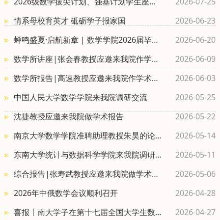
2026级数学拔尖计划、强基计划学生座谈
2026-07-25
会顺利召开
情系母校育英才 砥砺学子报家国
2026-06-23
蝉鸣盛夏·启航新章 | 数学学院2026届毕业
2026-06-20
典礼圆满举行
数学所讲座|张会春教授应邀来我院作学术
2026-06-09
报告
数学所报告|高速教授应邀来我院作学术报
2026-06-03
告
中国人民大学数学学院来我院调研交流
2026-05-25
沈捷教授应邀来我院做学术报告
2026-05-22
南京大学数学学院准聘助理教授朱昊的论
2026-05-14
文在 Invention...
东南大学统计与数据科学学院来我院调研
2026-05-11
交流
综合报告|张寿武教授应邀来我院做学术报
2026-05-06
告
2026年中俄数学会议顺利召开
2026-04-28
喜报丨南大学子在第十七届全国大学生数
2026-04-27