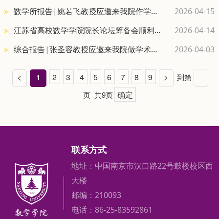
学竞赛决赛中斩获佳绩
数学所报告|姚若飞教授应邀来我院作学术
2026-04-15
报告
江苏省高校数学学院院长论坛筹备会顺利
2026-04-14
召开
综合报告|张圣容教授应邀来我院做学术报
2026-04-03
告
<
2
3
4
5
6
7
8
9
>
1
到第
确定
页
共9页
联系方式
地址：中国南京市汉口路22号鼓楼校区西
大楼
邮编：210093
电话：86-25-83592861