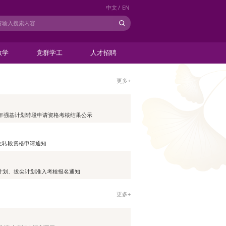
中文
/
EN
教学
党群学工
人才招聘
更多+
27学年强基计划转段申请资格考核结果公示
学生转段资格申请通知
强基计划、拔尖计划准入考核报名通知
更多+