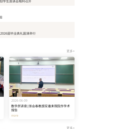
计划学生座谈会顺利召开
国
院2026届毕业典礼圆满举行
更多+
2026-06-09
数学所讲座|张会春教授应邀来我院作学术
报告
more
更多+