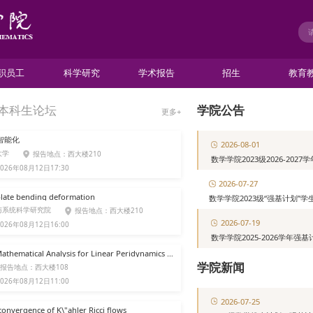
职员工
科学研究
学术报告
招生
教育
本科生论坛
学院公告
更多+
智能化
2026-08-01
大学
报告地点：西大楼210
数学学院2023级2026-20
026年08月12日17:30
2026-07-27
plate bending deformation
数学学院2023级“强基计划”
与系统科学研究院
报告地点：西大楼210
2026-07-19
026年08月12日16:00
数学学院2025-2026学年
【数学所讲座】Re-derivation and Mathematical Analysis for Linear Peridynamics Model for Arbitrary Poisson Ratio’s Material
学院新闻
报告地点：西大楼108
026年08月12日11:00
2026-07-25
nvergence of K\"ahler Ricci flows