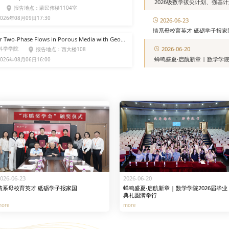
2026级数学拔尖计划、强基
报告地点：蒙民伟楼1104室
026年08月09日17:30
2026-06-23
情系母校育英才 砥砺学子报家
Efficient and Robust Algorithms for Two-Phase Flows in Porous Media with Geo-Energy Applications
2026-06-20
科学学院
报告地点：西大楼108
蝉鸣盛夏·启航新章 | 数学学
026年08月06日16:00
026-06-23
2026-06-20
情系母校育英才 砥砺学子报家国
蝉鸣盛夏·启航新章 | 数学学院2026届毕业
典礼圆满举行
more
more